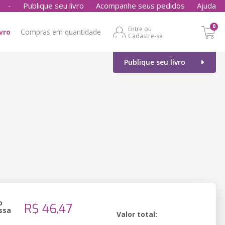
-
Publique seu livro
Acompanhe seus pedidos
Ajuda
0
Entre ou
ivro
Compras em quantidade
Cadastre-se
Publique seu livro
o
R$ 46,47
ssa
Valor total: