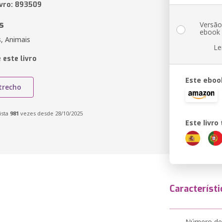
ivro: 893509
s
Versã
ebook
s, Animais
Le
 este livro
Este eboo
trecho
ista
981
vezes desde 28/10/2025
Este livr
Característi
Número de