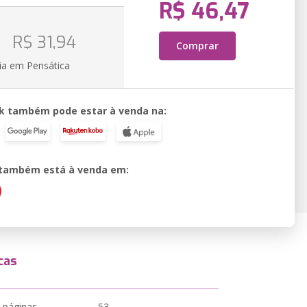
R$ 46,47
o
R$ 31,94
Comprar
ia em Pensática
k também pode estar à venda na:
o também está à venda em:
cas
 páginas
53