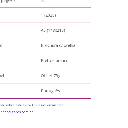
1 (2025)
A5 (148x210)
to
Brochura c/ orelha
Preto e branco
pel
Offset 75g
Português
ar sobre este livro? Envie um email para
ubedeautores.com.br