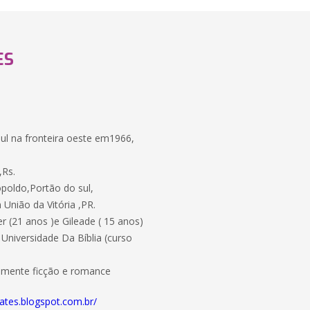
ES
ul na fronteira oeste em1966,
,Rs.
poldo,Portão do sul,
União da Vitória ,PR.
r (21 anos )e Gileade ( 15 anos)
Universidade Da Bíblia (curso
almente ficção e romance
rates.blogspot.com.br/