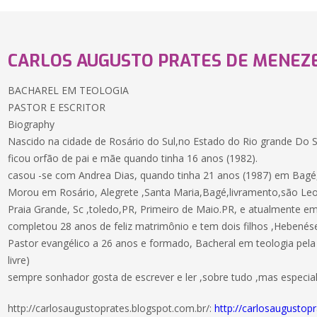
CARLOS AUGUSTO PRATES DE MENEZ
BACHAREL EM TEOLOGIA
PASTOR E ESCRITOR
Biography
Nascido na cidade de Rosário do Sul,no Estado do Rio grande Do S
ficou orfão de pai e mãe quando tinha 16 anos (1982).
casou -se com Andrea Dias, quando tinha 21 anos (1987) em Bagé
Morou em Rosário, Alegrete ,Santa Maria,Bagé,livramento,são Leo
Praia Grande, Sc ,toledo,PR, Primeiro de Maio.PR, e atualmente em 
completou 28 anos de feliz matrimônio e tem dois filhos ,Hebenése
Pastor evangélico a 26 anos e formado, Bacheral em teologia pela 
livre)
sempre sonhador gosta de escrever e ler ,sobre tudo ,mas especi
http://carlosaugustoprates.blogspot.com.br/:
http://carlosaugustop