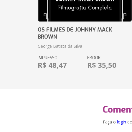
OS FILMES DE JOHNNY MACK
BROWN
George Batista da Silva
IMPRESSO
EBOOK
R$ 48,47
R$ 35,50
Coment
Faça o
login
dei