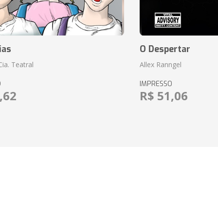
ias
O Despertar
ia. Teatral
Allex Ranngel
O
IMPRESSO
,62
R$ 51,06