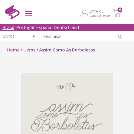
0
Entre ou
Cadastre-se
Brasil
Portugal
España
Deutschland
Home
/
Livros
/
Assim Como As Borboletas