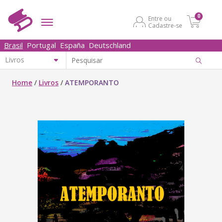
0
Entre ou
Cadastre-se
Brasil
Portugal
España
Deutschland
Home
/
Livros
/
ATEMPORANTO