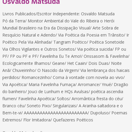
Osvaldo Matsuda
Livros Publicados/Escritor Independente: Osvaldo Matsuda
Pó da Terra/ Monitor Ambiental do Vale do Ribeira o Herói
Mundial Brasileiro na Era da Dissipação Visual/ Arte Sobra de
Resquício Natural e Adendo/ Via Poética da Poesia em Trânsito/ Ir
Poético Pela Via Alinhada/ Tangram Poético/ Poética Sonetoide
Via Olhos Vigilantes e Outros Sonetos/ Via poética suicida/ FP ou
PF/ FP ou PF e PF/ Favelinha Eu Te Amo!/ Onssasom & Favelinha/
Ecologicamente Ilhamos/ Geane/ Het Caain/ Dois Duas/ Noite
Anã/ Chuveirinho/ O Nascido da Virgem/ Via lembrança dos haicais
perdidos/ Romancezinho/ Coma à vontade com novela ao vivo/
Via Apoética/ Maria Favelinha Fumaça/ Arromance/ Ynué/ Dragão
do banheiro/ Jouci de Lunhum e HQs Avulsas/ poética ascendia
flumen/ Favelinha Apoética/ Soltos/ Arromântica fresta do céu/
Branco céu/ Soneto Pixo/ Singularizais/ A Aranha-saltadora e o
Bem-te-vi/ AAAAAAAAAAAAAAAAAAAAAAAA/ Dupoluso/ Poemas
Extremos/ Flor Imitadora/ Quefazeres Poéticos