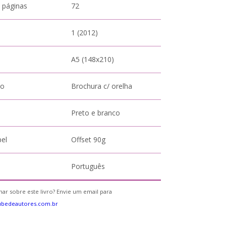
 páginas
72
1 (2012)
A5 (148x210)
to
Brochura c/ orelha
Preto e branco
pel
Offset 90g
Português
ar sobre este livro? Envie um email para
ubedeautores.com.br