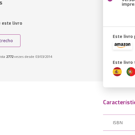
s
impre
 este livro
Este livro
trecho
ista
2772
vezes desde 03/03/2014
Este livr
Característi
ISBN