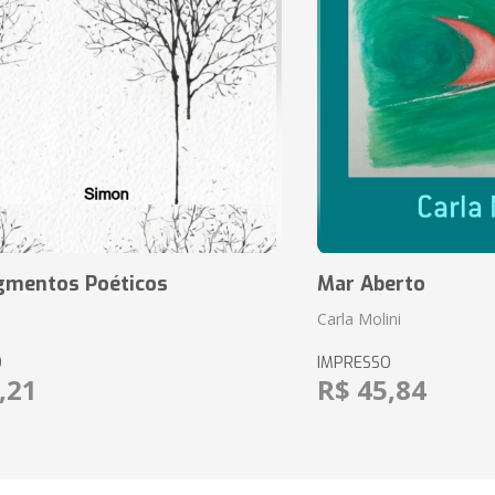
agmentos Poéticos
Mar Aberto
Carla Molini
O
IMPRESSO
,21
R$ 45,84