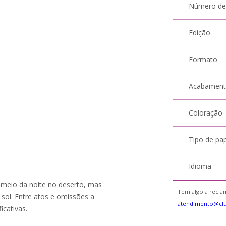
Número de
Edição
Formato
Acabamen
Coloração
Tipo de pa
Idioma
 meio da noite no deserto, mas
Tem algo a reclam
 sol. Entre atos e omissões a
atendimento@cl
cativas.