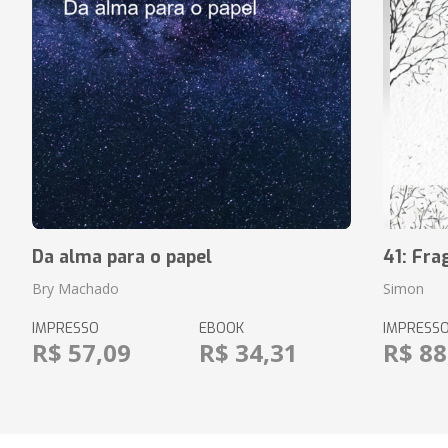
Da alma para o papel
41: Fr
Bry Machado
Simon
IMPRESSO
EBOOK
IMPRESS
R$ 57,09
R$ 34,31
R$ 88