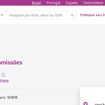
Brasil
Portugal
España
Deutschland
Publique seu l
omissões
 Paris
vro: 161010
Versã