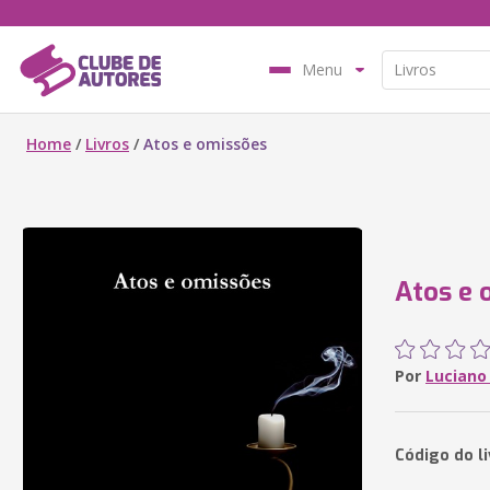
Menu
Home
/
Livros
/
Atos e omissões
Atos e 
Por
Luciano
Código do li