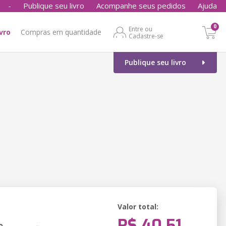
-
Publique seu livro
Acompanhe seus pedidos
Ajuda
0
Entre ou
ivro
Compras em quantidade
Cadastre-se
Publique seu livro
Valor total:
R$ 40,51
o