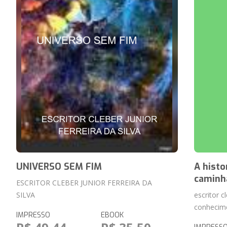
UNIVERSO SEM FIM
A histo
caminh
ESCRITOR CLEBER JUNIOR FERREIRA DA
SILVA
escritor c
conhecim
IMPRESSO
EBOOK