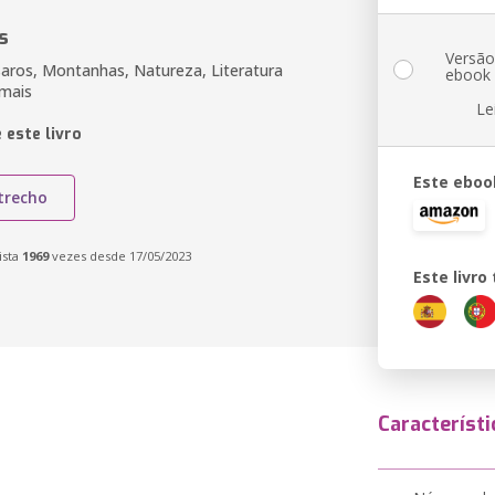
s
Versã
saros, Montanhas, Natureza, Literatura
ebook
imais
Le
 este livro
Este eboo
trecho
ista
1969
vezes desde 17/05/2023
Este livr
Característi