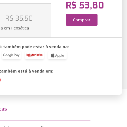
R$ 53,80
o
R$ 35,50
Comprar
ia em Pensática
k também pode estar à venda na:
o também está à venda em:
cas