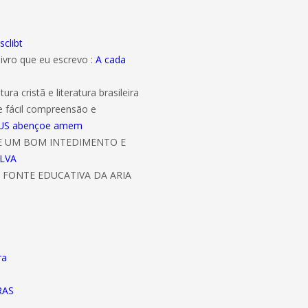
sclibt
livro que eu escrevo :
A cada
ura cristã e literatura brasileira
e fácil compreensão e
 DEUS abençoe amem
DE UM BOM INTEDIMENTO E
ILVA
 FONTE EDUCATIVA DA ARIA
ra
RAS