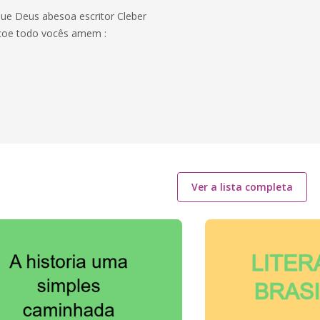
 que Deus abesoa escritor Cleber
ençoe todo vocês amem :
Ver a lista completa