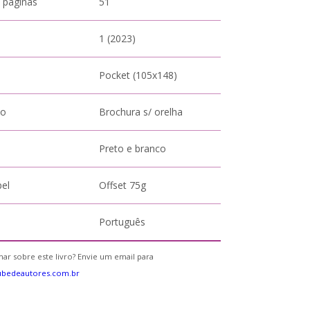
 páginas
51
1 (2023)
Pocket (105x148)
to
Brochura s/ orelha
Preto e branco
pel
Offset 75g
Português
ar sobre este livro? Envie um email para
ubedeautores.com.br