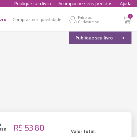
-
Publique seu livro
Acompanhe seus pedidos
Ajuda
0
Entre ou
ivro
Compras em quantidade
Cadastre-se
Publique seu livro
o
R$ 53,80
ssa
Valor total: