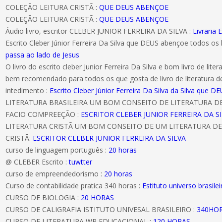
COLEÇÃO LEITURA CRISTÃ :
QUE DEUS ABENÇOE
COLEÇÃO LEITURA CRISTÃ :
QUE DEUS ABENÇOE
Áudio livro, escritor CLEBER JUNIOR FERREIRA DA SILVA :
Livraria E
Escrito Cleber Júnior Ferreira Da Silva que DEUS abençoe todos os 
passa ao lado de Jesus
O livro do escrito cleber Junior Ferreira Da Silva e bom livro de literat
bem recomendado para todos os que gosta de livro de literatura d
intedimento :
Escrito Cleber Júnior Ferreira Da Silva da Silva que
LITERATURA BRASILEIRA UM BOM CONSEITO DE LITERATURA 
FACIO COMPREEÇÃO :
ESCRITOR CLEBER JUNIOR FERREIRA DA S
LITERATURA CRISTÃ UM BOM CONSEITO DE UM LITERATURA DE
CRISTÃ:
ESCRITOR CLEBER JUNIOR FERREIRA DA SILVA
curso de linguagem português :
20 horas
@ CLEBER Escrito :
tuwtter
curso de empreendedorismo :
20 horas
Curso de contabilidade pratica 340 horas :
Estituto universo brasilei
CURSO DE BIOLOGIA :
20 HORAS
CURSO DE CALIGRAFIA ISTITUTO UNIVESAL BRASILEIRO :
340HO
CURSO DE LITERATURA WR EDUCACIONAL :
120 HORAS