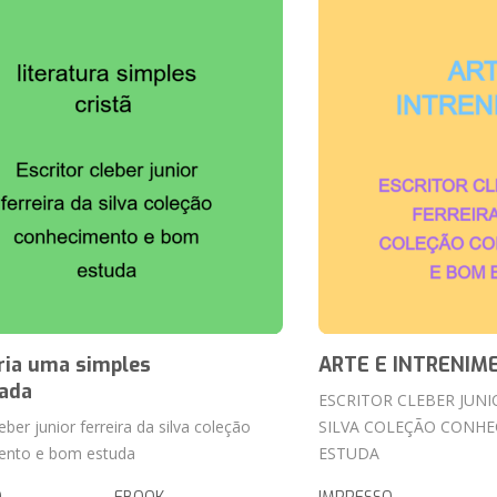
ria uma simples
ARTE E INTRENIM
ada
ESCRITOR CLEBER JUNI
leber junior ferreira da silva coleção
SILVA COLEÇÃO CONH
ento e bom estuda
ESTUDA