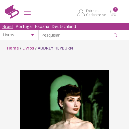
0
Entre ou
Cadastre-se
Brasil
Portugal
España
Deutschland
Home
/
Livros
/
AUDREY HEPBURN