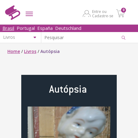
0
Entre ou
Cadastre-se
Brasil
Portugal
España
Deutschland
Home
/
Livros
/
Autópsia