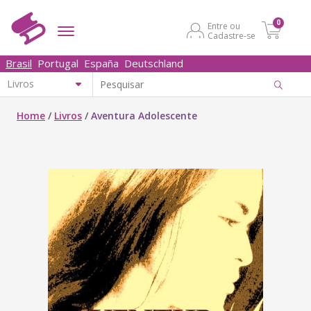
0
Entre ou
Cadastre-se
Brasil
Portugal
España
Deutschland
Home
/
Livros
/
Aventura Adolescente