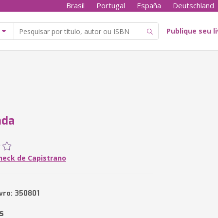
Brasil
Portugal
España
Deutschland
Publique seu l
nda
neck de Capistrano
ivro: 350801
s