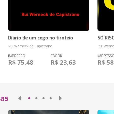
Diário de um cego no tiroteio
SÓ RIS
Rui Werneck de Capistrano
Rui Werne
IMPRESSO
EBOOK
IMPRESS
R$ 75,48
R$ 23,63
R$ 58
das