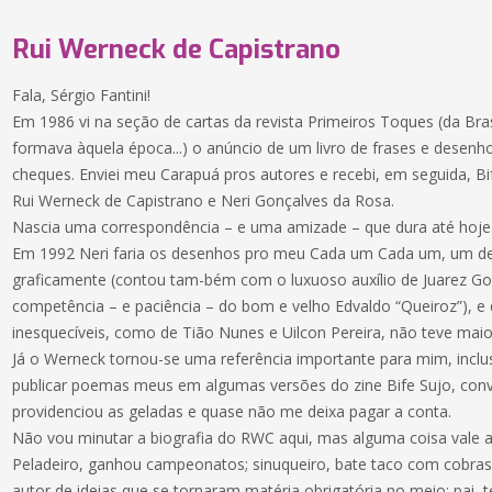
Rui Werneck de Capistrano
Fala, Sérgio Fantini!
Em 1986 vi na seção de cartas da revista Primeiros Toques (da Bra
formava àquela época...) o anúncio de um livro de frases e desen
cheques. Enviei meu Carapuá pros autores e recebi, em seguida, Bif
Rui Werneck de Capistrano e Neri Gonçalves da Rosa.
Nascia uma correspondência – e uma amizade – que dura até hoje
Em 1992 Neri faria os desenhos pro meu Cada um Cada um, um de 
graficamente (contou tam-bém com o luxuoso auxílio de Juarez Go
competência – e paciência – do bom e velho Edvaldo “Queiroz”), e 
inesquecíveis, como de Tião Nunes e Uilcon Pereira, não teve maio
Já o Werneck tornou-se uma referência importante para mim, inclus
publicar poemas meus em algumas versões do zine Bife Sujo, conv
providenciou as geladas e quase não me deixa pagar a conta.
Não vou minutar a biografia do RWC aqui, mas alguma coisa vale a
Peladeiro, ganhou campeonatos; sinuqueiro, bate taco com cobras de
autor de ideias que se tornaram matéria obrigatória no meio; pai, 