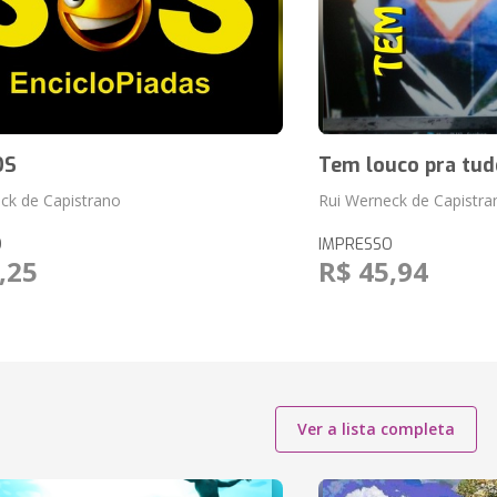
OS
Tem louco pra tud
ck de Capistrano
Rui Werneck de Capistra
O
IMPRESSO
,25
R$ 45,94
Ver a lista completa