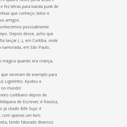
 e fez letras para banda punk de
nhias que conheço; leitor e
eus amigos.
s conhecemos pessoalmente
mpo. Depois desse, acho que
lançar (...), em Curitiba, onde
 a namorada, em São Paulo,
o mágica quando era criança,
a que serviram de exemplo para
us Ligeirinho. Ajudou a
do no mundo!
eiro curitibano depois de
Máquina de Escrever; é frasista,
 já citado Bife Sujo; é
ta, com apenas um livro
oeta, tendo faturado diversos