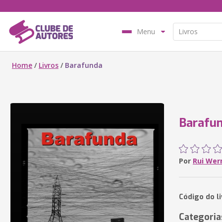
Menu
Home
/
Livros
/
Barafunda
Barafu
Por
Rui Wer
Código do l
Categoria