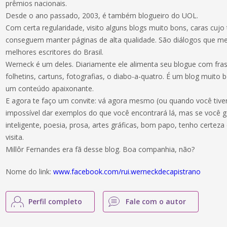
prêmios nacionais.
Desde o ano passado, 2003, é também blogueiro do UOL.
Com certa regularidade, visito alguns blogs muito bons, caras cujo
conseguem manter páginas de alta qualidade. São diálogos que me
melhores escritores do Brasil.
Werneck é um deles. Diariamente ele alimenta seu blogue com fras
folhetins, cartuns, fotografias, o diabo-a-quatro. É um blog muit
um conteúdo apaixonante.
E agora te faço um convite: vá agora mesmo (ou quando você tiver 
impossível dar exemplos do que você encontrará lá, mas se você 
inteligente, poesia, prosa, artes gráficas, bom papo, tenho certeza
visita.
Millôr Fernandes era fã desse blog. Boa companhia, não?
Nome do link:
www.facebook.com/rui.werneckdecapistrano
Perfil completo
Fale com o autor