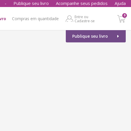
-
Publique seu livro
Acompanhe seus pedidos
Ajuda
0
Entre ou
ivro
Compras em quantidade
Cadastre-se
Publique seu livro