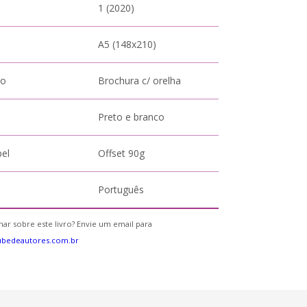
1 (2020)
A5 (148x210)
to
Brochura c/ orelha
Preto e branco
pel
Offset 90g
Português
ar sobre este livro? Envie um email para
ubedeautores.com.br