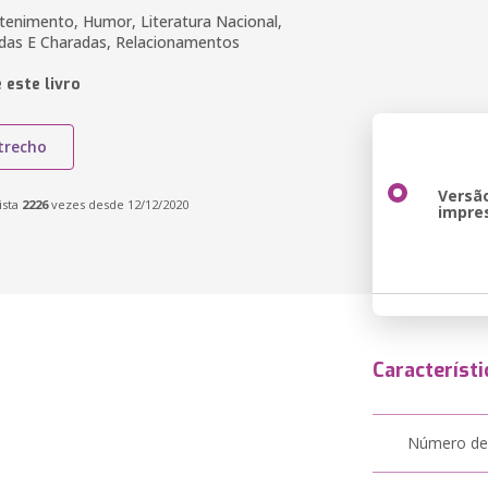
etenimento, Humor, Literatura Nacional,
adas E Charadas, Relacionamentos
 este livro
trecho
Versã
ista
2226
vezes desde 12/12/2020
impre
Característi
Número de