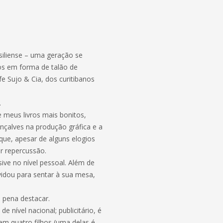
siliense – uma geração se
hos em forma de talão de
e Sujo & Cia, dos curitibanos
.
meus livros mais bonitos,
nçalves na produção gráfica e a
que, apesar de alguns elogios
r repercussão.
ive no nível pessoal. Além de
idou para sentar à sua mesa,
 pena destacar.
 nível nacional; publicitário, é
tem quatro filhos (uma delas é