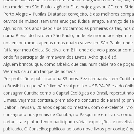
top model em São Paulo, agência Elite, hoje); gravou CD com Striq
Porto Alegre – Pupilas Dilatadas; cervejeiro, é das melhores compa
ouvinte de música, tem uma erudição fudida; amigo, é amigo de s
Alguns muitos anos depois de trocarmos as primeiras cartas, no
numa Bienal do Livro em São Paulo, onde ele morou por algum te
nos encontramos apenas umas quatro vezes: em São Paulo, onde fui 
fui lançar meu Coleta Seletiva, em BH, onde ele veio passear com
onde fui participar da Primavera dos Livros. Acho que é só.
Alguém brincou que, como Obelix, que caiu num caldeirão de poçã
Werneck caiu num tanque de aditivos.
Por profissão é publicitário há 33 anos. Fez campanhas em Curitib
o Brasil: Lixo que não é lixo não vai pro lixo – SE-PA-RE e a do ônib
consagrar Curitiba como a Capital Ecológica do Brasil, repercutin
E mais, vejamos: contista, premiado no concurso do Paraná (o prim
Dalton Trevisan, 20 anos depois do mestre), com o excelente livro 
consagrado nos jornais de Curitiba, no Pasquim e em livros, como o
cartunista e pintor, tendo participado várias exposições; é novelis
publicado, O Conselho; publicou ao todo nove livros por conta; é p