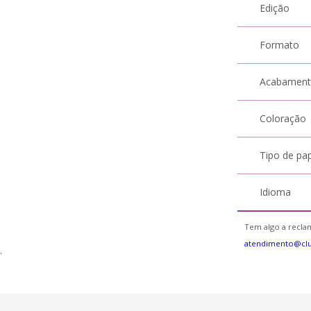
Edição
Formato
Acabamen
Coloração
Tipo de pa
Idioma
Tem algo a reclam
atendimento@cl
.