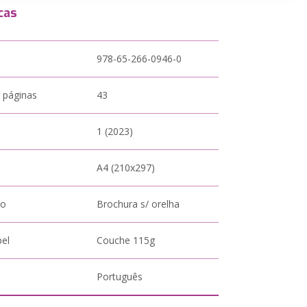
cas
978-65-266-0946-0
 páginas
43
1 (2023)
A4 (210x297)
to
Brochura s/ orelha
pel
Couche 115g
Português