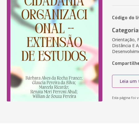
Código do l
Categoria
Orientação, F
Distância E 
Desenvolvi
Compartilhe
Leia um 
Esta página foi v