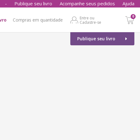
-
Publique seu livro
Acompanhe seus pedidos
Ajuda
0
Entre ou
ivro
Compras em quantidade
Cadastre-se
Publique seu livro