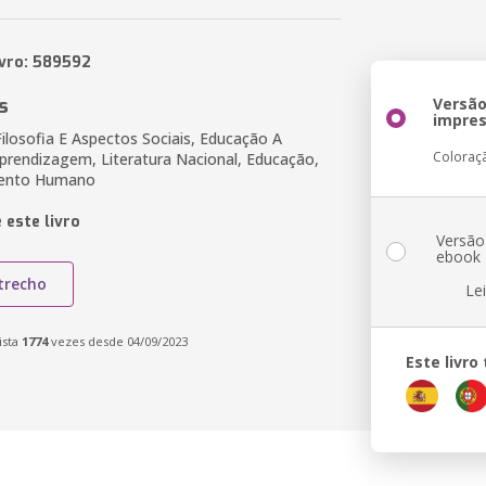
ivro: 589592
s
Versã
impre
ilosofia E Aspectos Sociais, Educação A
Coloraç
Aprendizagem, Literatura Nacional, Educação,
mento Humano
 este livro
Versão
ebook
trecho
Le
ista
1774
vezes desde 04/09/2023
Este livr