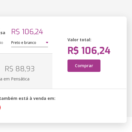
o
R$ 106,24
ssa
Valor total:
ão
R$ 106,24
Comprar
R$ 88,93
ia em Pensática
o também está à venda em: