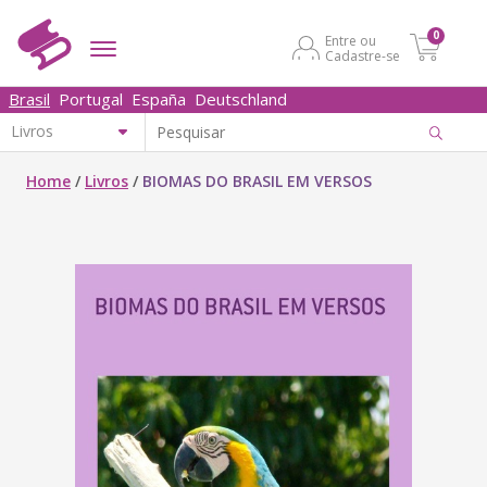
0
Entre ou
Cadastre-se
Brasil
Portugal
España
Deutschland
Home
/
Livros
/
BIOMAS DO BRASIL EM VERSOS