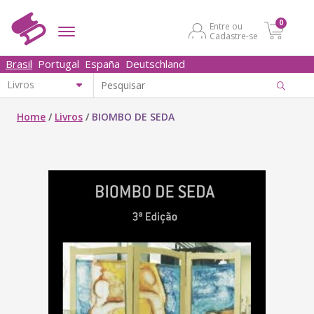
0
Entre ou
Cadastre-se
Brasil
Portugal
España
Deutschland
Home
/
Livros
/
BIOMBO DE SEDA