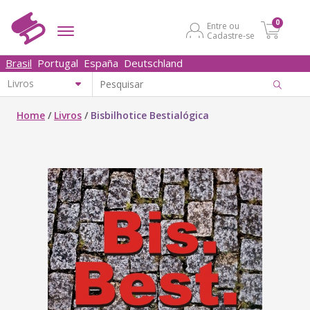
0
Entre ou
Cadastre-se
Brasil
Portugal
España
Deutschland
Home
/
Livros
/
Bisbilhotice Bestialógica