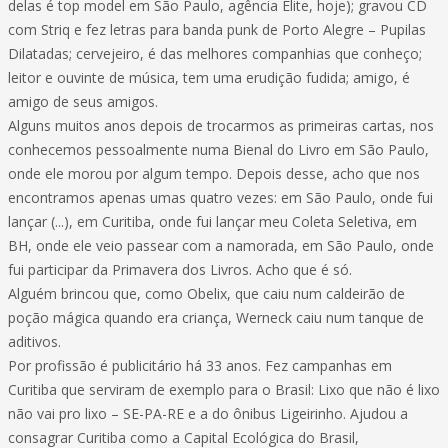
delas é top model em São Paulo, agência Elite, hoje); gravou CD
com Striq e fez letras para banda punk de Porto Alegre – Pupilas
Dilatadas; cervejeiro, é das melhores companhias que conheço;
leitor e ouvinte de música, tem uma erudição fudida; amigo, é
amigo de seus amigos.
Alguns muitos anos depois de trocarmos as primeiras cartas, nos
conhecemos pessoalmente numa Bienal do Livro em São Paulo,
onde ele morou por algum tempo. Depois desse, acho que nos
encontramos apenas umas quatro vezes: em São Paulo, onde fui
lançar (...), em Curitiba, onde fui lançar meu Coleta Seletiva, em
BH, onde ele veio passear com a namorada, em São Paulo, onde
fui participar da Primavera dos Livros. Acho que é só.
Alguém brincou que, como Obelix, que caiu num caldeirão de
poção mágica quando era criança, Werneck caiu num tanque de
aditivos.
Por profissão é publicitário há 33 anos. Fez campanhas em
Curitiba que serviram de exemplo para o Brasil: Lixo que não é lixo
não vai pro lixo – SE-PA-RE e a do ônibus Ligeirinho. Ajudou a
consagrar Curitiba como a Capital Ecológica do Brasil,