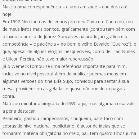
Nascia uma correspondência – e uma amizade – que dura até
hoje.
Em 1992 Neri faria os desenhos pro meu Cada um Cada um, um
de meus livros mais bonitos, graficamente (contou tam-bém com
o luxuoso auxílio de Juarez Gonçalves na produção gráfica e a
competência – e paciência – do bom e velho Edvaldo “Queiroz”), e
que, apesar de alguns elogios inesquecíveis, como de Tião Nunes
e Uilcon Pereira, não teve maior repercussão.
Já o Werneck tornou-se uma referência importante para mim,
inclusive no nível pessoal. Além de publicar poemas meus em
algumas versões do zine Bife Sujo, convidou para sentar à sua
mesa, providenciou as geladas e quase não me deixa pagar a
conta.
Não vou minutar a biografia do RWC aqui, mas alguma coisa vale
a pena destacar.
Peladeiro, ganhou campeonatos; sinuqueiro, bate taco com
cobras de nível nacional; publicitário, é autor de ideias que se
tornaram matéria obrigatória no meio; pai, tem quatro filhos (uma