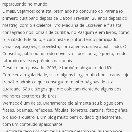
repercutindo no mundo!
E mais, vejamos: contista, premiado no concurso do Paraná (o
primeiro curitibano depois de Dalton Trevisan, 20 anos depois do
mestre), com o excelente livro Máquina de Escrever; é frasista,
consagrado nos jornais de Curitiba, no Pasquim e em livros, como
o já citado Bife Sujo; é cartunista e pintor, tendo participado
várias exposições; é novelista, com apenas um livro publicado, O
Conselho; publicou ao todo nove livros por conta; é poeta, tendo
faturado diversos prêmios nacionais.
Desde o ano passado, 2003, é também blogueiro do UOL.
Com certa regularidade, visito alguns blogs muito bons, caras cujo
trabalho admiro e que conseguem manter páginas de alta
qualidade. São diálogos que me colocam diante de alguns dos
melhores escritores do Brasil.
Werneck é um deles. Diariamente ele alimenta seu blogue com
frases, poemas, reflexões, fábulas, folhetins, cartuns, fotografias,
o diabo-a-quatro. É um blog muito bem cuidado graficamente,
com um conteúdo apaixonante.
E agora te faço um convite: vá agora mesmo (ou quando você