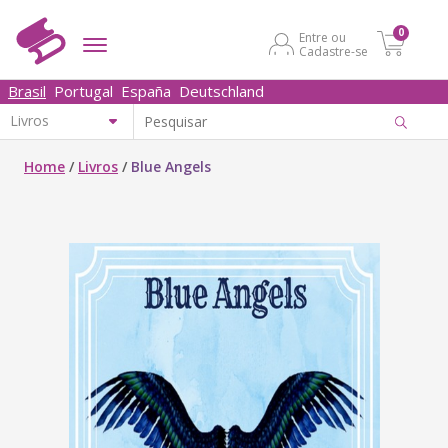
0
Entre ou
Cadastre-se
Brasil
Portugal
España
Deutschland
Home
/
Livros
/
Blue Angels