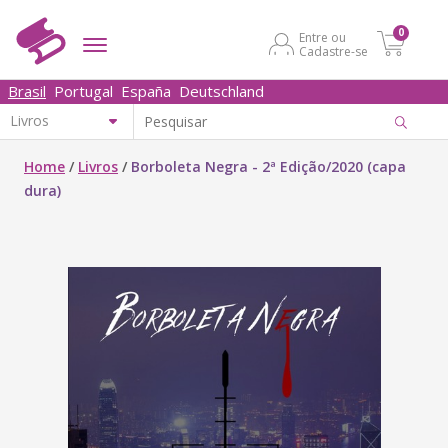
0
Entre ou
Cadastre-se
Brasil
Portugal
España
Deutschland
Home
/
Livros
/
Borboleta Negra - 2ª Edição/2020 (capa
dura)