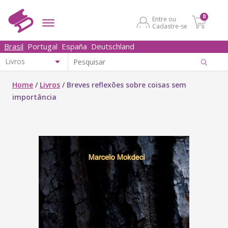
0
Entre ou
Cadastre-se
Brasil
Portugal
España
Deutschland
Home
/
Livros
/
Breves reflexões sobre coisas sem
importância