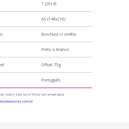
1 (2014)
A5 (148x210)
to
Brochura c/ orelha
Preto e branco
pel
Offset 75g
Português
ar sobre este livro? Envie um email para
ubedeautores.com.br