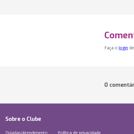
Coment
Faça o
login
dei
0 comentár
Sobre o Clube
Dúvidas/Atendimento
Política de privacidade