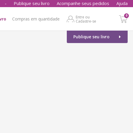
-
Publique seu livro
Acompanhe seus pedidos
Ajuda
0
Entre ou
ivro
Compras em quantidade
Cadastre-se
Publique seu livro