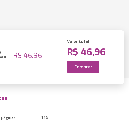
Valor total:
R$ 46,96
o
R$ 46,96
ssa
Comprar
cas
 páginas
116