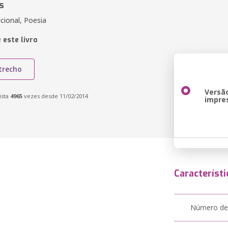
s
cional, Poesia
 este livro
trecho
Versã
ista
4965
vezes desde 11/02/2014
impre
Característi
Número de