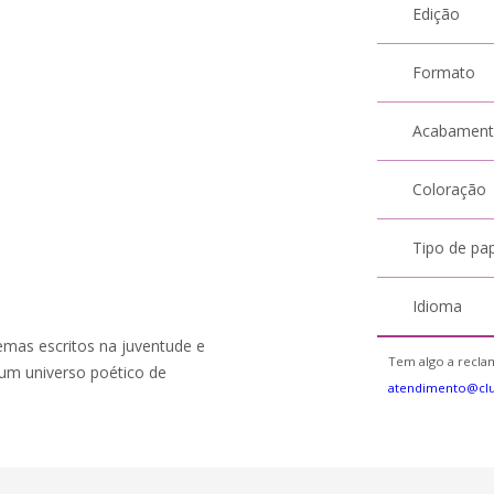
Edição
Formato
Acabamen
Coloração
Tipo de pa
Idioma
emas escritos na juventude e
Tem algo a reclam
um universo poético de
atendimento@cl