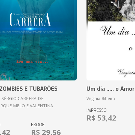
ZOMBIES E TUBARÕES
Um dia ..... o Amor
 SÉRGIO CARRÉRA DE
Virgínia Ribeiro
RQUE MELO E VALENTINA
IMPRESSO
R$ 53,42
O
EBOOK
,42
R$ 29,56