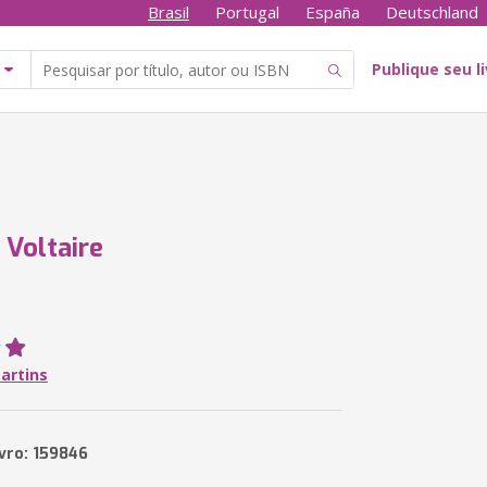
Brasil
Portugal
España
Deutschland
Publique seu l
 Voltaire
artins
ivro: 159846