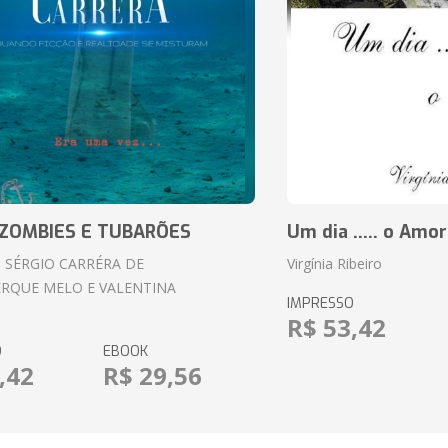
ZOMBIES E TUBARÕES
Um dia ..... o Amor
 SÉRGIO CARRÉRA DE
Virgínia Ribeiro
RQUE MELO E VALENTINA
IMPRESSO
R$ 53,42
O
EBOOK
,42
R$ 29,56