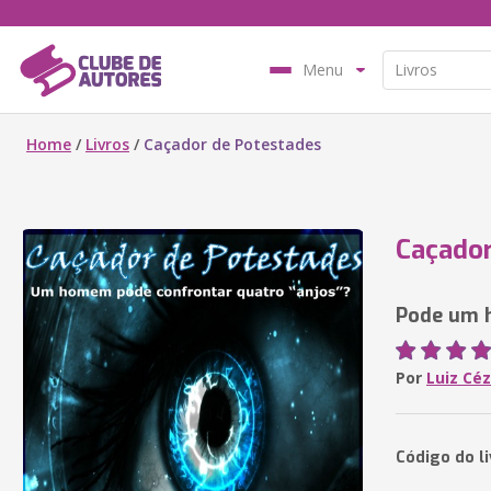
Menu
Home
/
Livros
/
Caçador de Potestades
Caçador
Pode um 
Por
Luiz Céz
Código do li