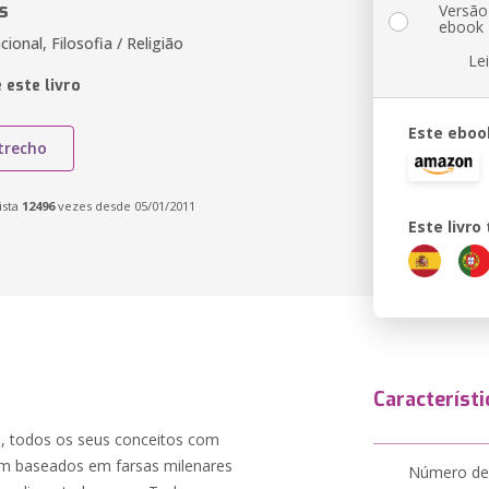
s
Versão
ebook
cional, Filosofia / Religião
Le
 este livro
Este eboo
trecho
ista
12496
vezes desde 05/01/2011
Este livr
Característi
, todos os seus conceitos com
am baseados em farsas milenares
Número de