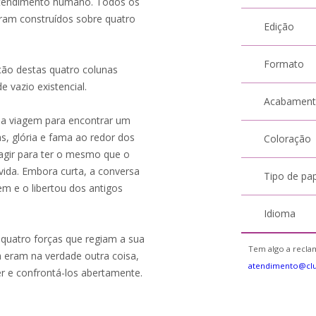
entendimento humano. Todos os
ram construídos sobre quatro
Edição
Formato
ção destas quatro colunas
 vazio existencial.
Acabamen
ma viagem para encontrar um
as, glória e fama ao redor dos
Coloração
agir para ter o mesmo que o
 vida. Embora curta, a conversa
Tipo de pa
m e o libertou dos antigos
Idioma
s quatro forças que regiam a sua
Tem algo a reclam
a eram na verdade outra coisa,
atendimento@cl
er e confrontá-los abertamente.