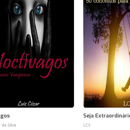
agos
Seja Extraordinári
 da Silva
LCS