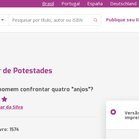
Brasil
Portugal
España
Deutschland
Publique seu l
 de Potestades
homem confrontar quatro "anjos"?
ar da Silva
Versã
impre
vro: 1574