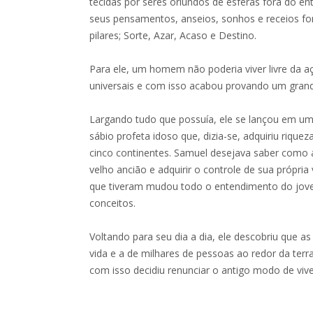
tecidas por seres oriundos de esferas fora do 
seus pensamentos, anseios, sonhos e receios fo
pilares; Sorte, Azar, Acaso e Destino.
Para ele, um homem não poderia viver livre da a
universais e com isso acabou provando um grande
Largando tudo que possuía, ele se lançou em u
sábio profeta idoso que, dizia-se, adquiriu riquez
cinco continentes. Samuel desejava saber como 
velho ancião e adquirir o controle de sua própria
que tiveram mudou todo o entendimento do jove
conceitos.
Voltando para seu dia a dia, ele descobriu que a
vida e a de milhares de pessoas ao redor da terr
com isso decidiu renunciar o antigo modo de viv