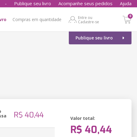
-
Publique seu livro
Acompanhe seus pedidos
Ajuda
0
Entre ou
ivro
Compras em quantidade
Cadastre-se
Publique seu livro
o
R$ 40,44
ssa
Valor total:
R$ 40,44