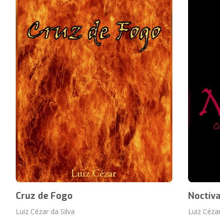
Cruz de Fogo
Noctív
Luiz Cézar da Silva
Luiz Cézar