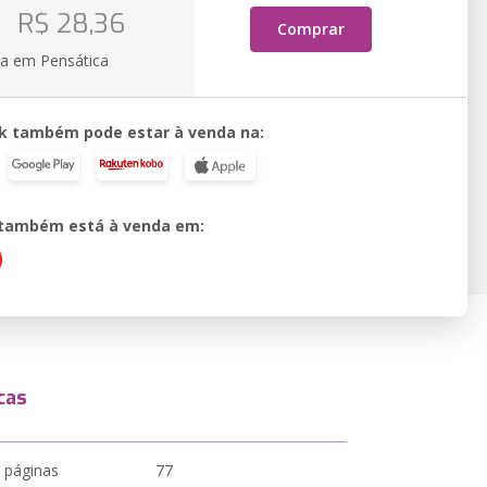
R$ 28,36
Comprar
ia em Pensática
k também pode estar à venda na:
o também está à venda em:
cas
 páginas
77