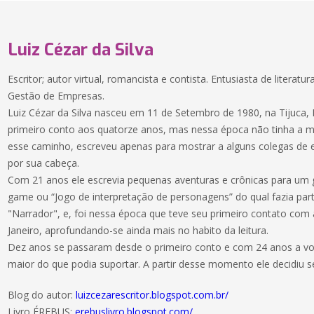
Luiz Cézar da Silva
Escritor; autor virtual, romancista e contista. Entusiasta de litera
Gestão de Empresas.
Luiz Cézar da Silva nasceu em 11 de Setembro de 1980, na Tijuca, 
primeiro conto aos quatorze anos, mas nessa época não tinha a m
esse caminho, escreveu apenas para mostrar a alguns colegas de e
por sua cabeça.
Com 21 anos ele escrevia pequenas aventuras e crônicas para um 
game ou “Jogo de interpretação de personagens” do qual fazia p
"Narrador", e, foi nessa época que teve seu primeiro contato com a
Janeiro, aprofundando-se ainda mais no habito da leitura.
Dez anos se passaram desde o primeiro conto e com 24 anos a von
maior do que podia suportar. A partir desse momento ele decidiu se
Blog do autor:
luizcezarescritor.blogspot.com.br/
Livro ÉREBUS:
erebuslivro.blogspot.com/