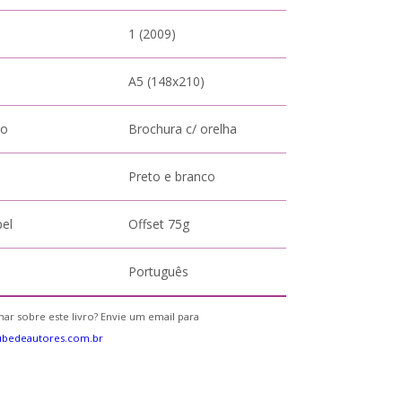
1 (2009)
A5 (148x210)
to
Brochura c/ orelha
Preto e branco
pel
Offset 75g
Português
ar sobre este livro? Envie um email para
ubedeautores.com.br