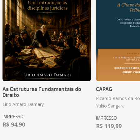
As Estruturas Fundamentais do
CAPAG
Direito
Ricardo Ramos da Roc
Lírio Amaro Damary
Yukio Sangara
IMPRESSO
IMPRESSO
R$ 94,90
R$ 119,99