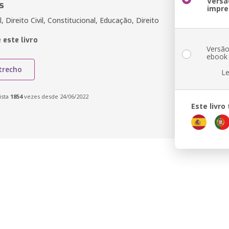
Versã
s
impre
l, Direito Civil, Constitucional, Educação, Direito
 este livro
Versã
ebook
trecho
Le
ista
1854
vezes desde 24/06/2022
Este livr