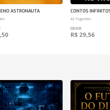
UENO ASTRONAUTA
CONTOS INFINITO
des
AE Fagundes
O
EBOOK
,50
R$ 29,56