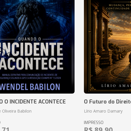
 O INCIDENTE ACONTECE
O Futuro do Direit
 Oliveira Babilon
Lírio Amaro Damary
O
IMPRESSO
,71
R$ 89,90