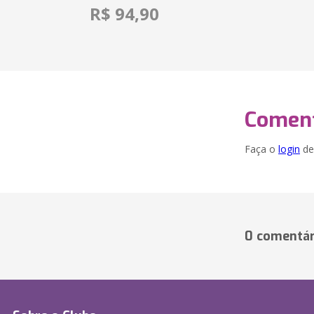
R$ 94,90
Coment
Faça o
login
dei
0 comentár