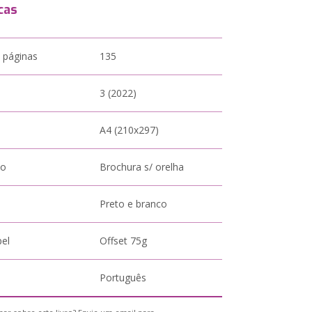
cas
 páginas
135
3 (2022)
A4 (210x297)
to
Brochura s/ orelha
Preto e branco
pel
Offset 75g
Português