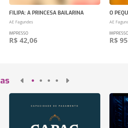
FILIPA: A PRINCESA BAILARINA
O PEQ
AE Fagundes
AE Fagun
IMPRESSO
IMPRESS
R$ 42,06
R$ 95
das