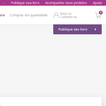
-
Publique seu livro
Acompanhe seus pedidos
Ajuda
0
Entre ou
ivro
Compras em quantidade
Cadastre-se
Publique seu livro