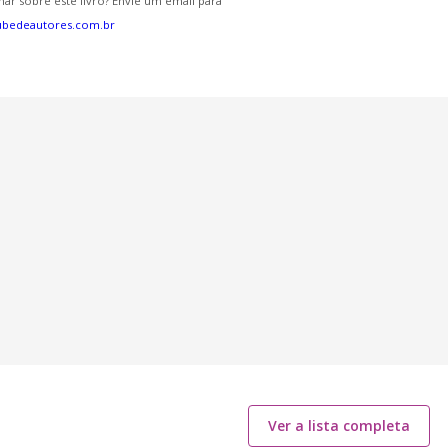
ar sobre este livro? Envie um email para
ubedeautores.com.br
Ver a lista completa