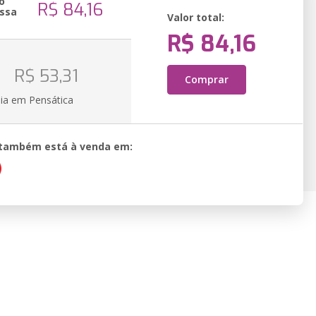
o
R$ 84,16
ssa
Valor total:
R$ 84,16
o
R$ 53,31
Comprar
ia em Pensática
o também está à venda em: