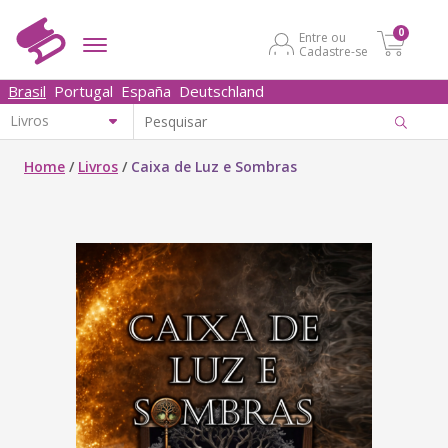
0
Entre ou
Cadastre-se
Brasil
Portugal
España
Deutschland
Home
/
Livros
/
Caixa de Luz e Sombras