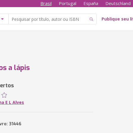
Brasil
Portugal
España
Deutschland
Publique seu l
s a lápis
certos
a E L Alves
vro: 31446