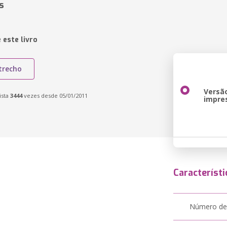
s
 este livro
trecho
Versã
ista
3444
vezes desde 05/01/2011
impre
Característi
Número de