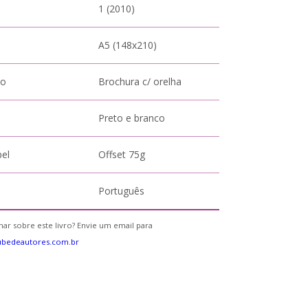
1 (2010)
A5 (148x210)
to
Brochura c/ orelha
Preto e branco
pel
Offset 75g
Português
ar sobre este livro? Envie um email para
ubedeautores.com.br