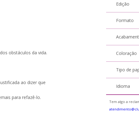
Edição
Formato
Acabamen
dos obstáculos da vida.
Coloração
Tipo de pa
justificada ao dizer que
Idioma
mais para refazê-lo.
Tem algo a reclam
atendimento@cl