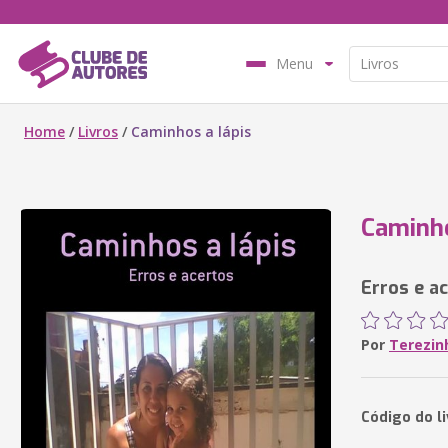
Menu
Home
/
Livros
/
Caminhos a lápis
Caminho
Erros e a
Por
Terezinh
Código do li