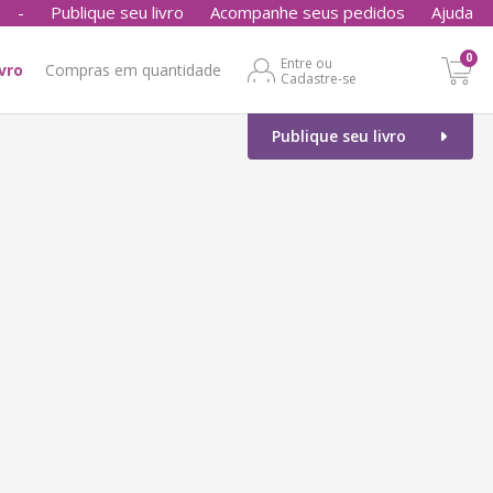
-
Publique seu livro
Acompanhe seus pedidos
Ajuda
0
Entre ou
ivro
Compras em quantidade
Cadastre-se
Publique seu livro