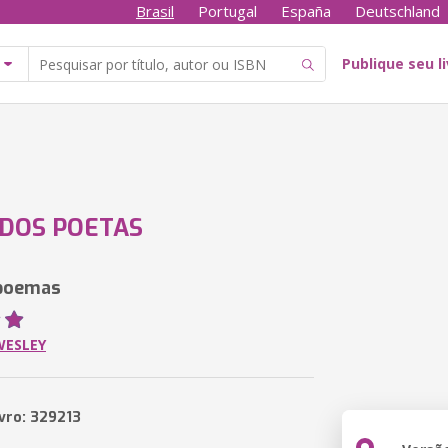
Brasil
Portugal
España
Deutschland
Publique seu l
DOS POETAS
 poemas
WESLEY
ivro: 329213