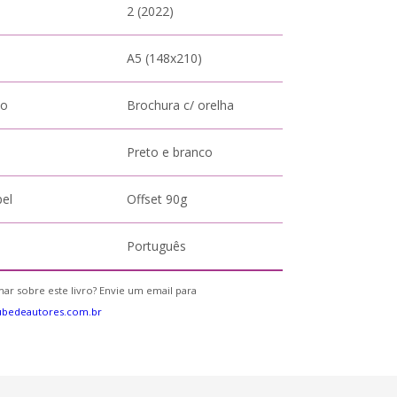
2 (2022)
A5 (148x210)
to
Brochura c/ orelha
Preto e branco
pel
Offset 90g
Português
ar sobre este livro? Envie um email para
ubedeautores.com.br