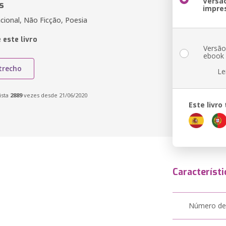
Versã
s
impre
cional, Não Ficção, Poesia
 este livro
Versã
ebook
trecho
Le
ista
2889
vezes desde 21/06/2020
Este livr
Característi
Número de