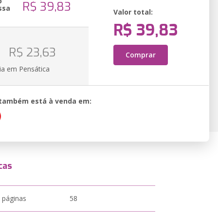
o
R$ 39,83
ssa
Valor total:
R$ 39,83
o
R$ 23,63
Comprar
ia em Pensática
o também está à venda em:
cas
 páginas
58