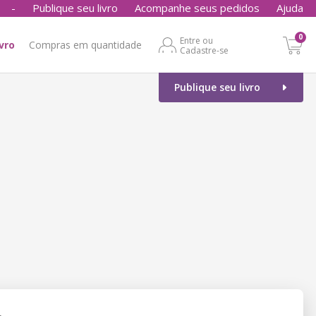
-
Publique seu livro
Acompanhe seus pedidos
Ajuda
0
Entre ou
ivro
Compras em quantidade
Cadastre-se
Publique seu livro