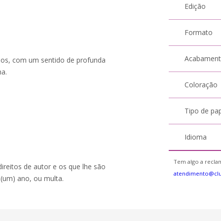
Edição
Formato
Acabamen
ios, com um sentido de profunda
na.
Coloração
Tipo de pa
Idioma
Tem algo a reclam
 direitos de autor e os que lhe são
atendimento@cl
 (um) ano, ou multa.