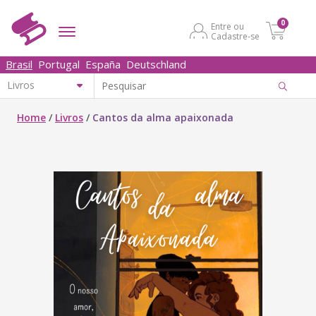
0
Entre ou
Cadastre-se
Brasil
Portugal
España
Deutschland
Home
/
Livros
/
Cantos da alma apaixonada