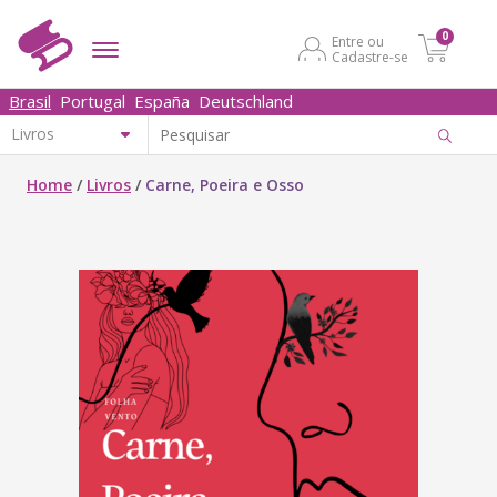
0
Entre ou
Cadastre-se
Brasil
Portugal
España
Deutschland
Home
/
Livros
/
Carne, Poeira e Osso