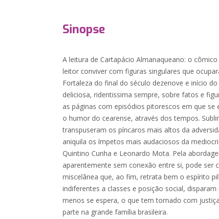
Sinopse
A leitura de Cartapácio Almanaqueano: o cômico 
leitor conviver com figuras singulares que ocup
Fortaleza do final do século dezenove e início do s
deliciosa, ridentissima sempre, sobre fatos e fi
as páginas com episódios pitorescos em que se 
o humor do cearense, através dos tempos. Subli
transpuseram os píncaros mais altos da adversid
aniquila os ímpetos mais audaciosos da mediocri
Quintino Cunha e Leonardo Mota. Pela abordage
aparentemente sem conexão entre si, pode ser
miscelânea que, ao fim, retrata bem o espírito p
indiferentes a classes e posição social, dispar
menos se espera, o que tem tornado com justiç
parte na grande família brasileira.