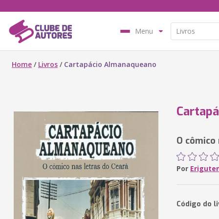
Menu
Home
/
Livros
/
Cartapácio Almanaqueano
Cartap
O cômico 
Por
Erigut
Código do l