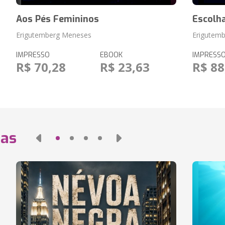
Aos Pés Femininos
Escolh
Erigutemberg Meneses
Erigutem
IMPRESSO
EBOOK
IMPRESS
R$ 70,28
R$ 23,63
R$ 88
das