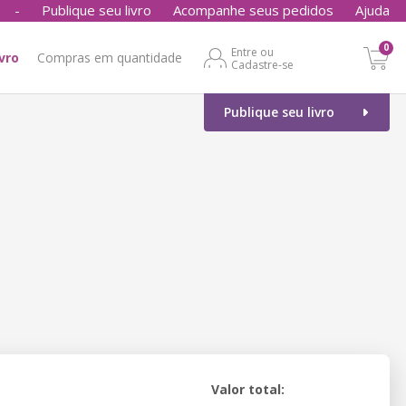
-
Publique seu livro
Acompanhe seus pedidos
Ajuda
0
Entre ou
ivro
Compras em quantidade
Cadastre-se
Publique seu livro
Valor total: