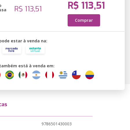
R$ 113,51
o
R$ 113,51
ssa
Comprar
 pode estar à venda na:
o também está à venda em:
cas
9786501430003