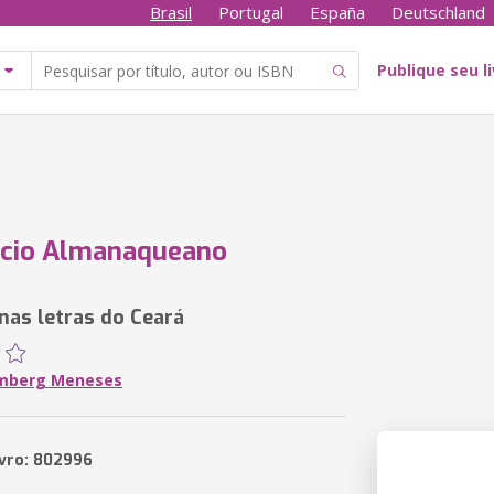
Brasil
Portugal
España
Deutschland
Publique seu l
ácio Almanaqueano
nas letras do Ceará
emberg Meneses
ivro: 802996