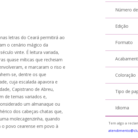
Número de
Edição
nas letras do Ceará permitirá ao
Formato
aram o cenário mágico da
éculo vinte. É leitura variada,
Acabamen
guras quase míticas que recheiam
envolveram, e marcaram o riso e
nhem-se, dentre os que
Coloração
ade, cuja escalada apavora e
dade, Capistrano de Abreu,
Tipo de pa
m de temas variados e,
 considerado um almanaque ou
Idioma
ilhérico dos cabeças-chatas que,
am uma molecagenzinha, quando
Tem algo a reclam
a o povo cearense em povo à
atendimento@cl