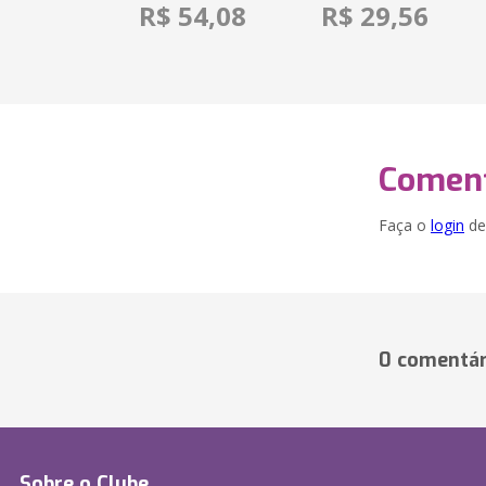
R$ 54,08
R$ 29,56
Coment
Faça o
login
dei
0 comentár
Sobre o Clube