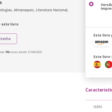
s
Versã
impre
tologias, Almanaques, Literatura Nacional,
 este livro
Este livro
trecho
ista
786
vezes desde 21/04/2025
Este livr
Característi
ISBN