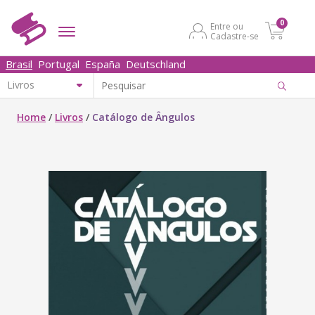
0
Entre ou
Cadastre-se
Brasil
Portugal
España
Deutschland
Home
/
Livros
/
Catálogo de Ângulos