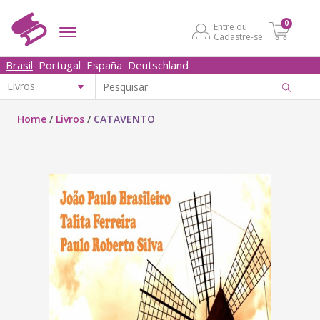
0
Entre ou
Cadastre-se
Brasil
Portugal
España
Deutschland
Home
/
Livros
/
CATAVENTO