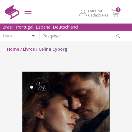
0
Entre ou
Cadastre-se
Brasil
Portugal
España
Deutschland
Home
/
Livros
/
Celina Cyborg