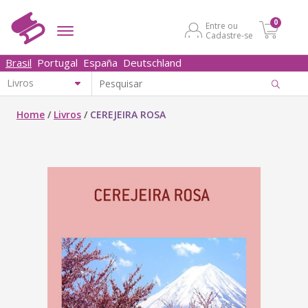
0
Entre ou
Cadastre-se
Brasil
Portugal
España
Deutschland
Home
/
Livros
/
CEREJEIRA ROSA