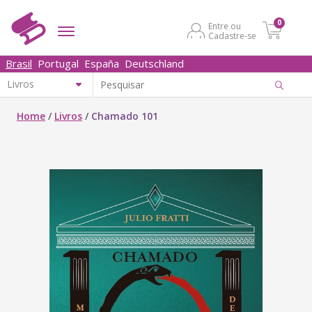
0
Entre ou
Cadastre-se
Brasil
Portugal
España
Deutschland
Home
/
Livros
/
Chamado 101