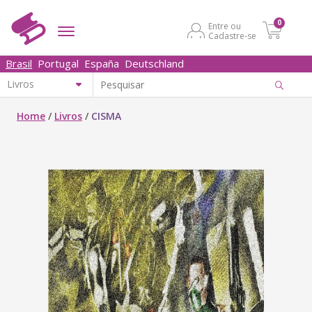
0
Entre ou
Cadastre-se
Brasil
Portugal
España
Deutschland
Home
/
Livros
/
CISMA