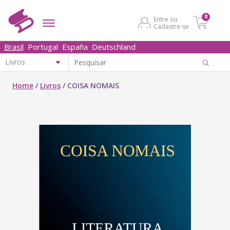
0
Entre ou
Cadastre-se
Brasil
Portugal
España
Deutschland
Home
/
Livros
/
COISA NOMAIS