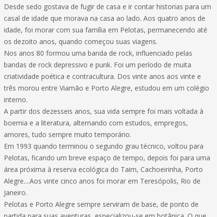
Desde sedo gostava de fugir de casa e ir contar historias para um
casal de idade que morava na casa ao lado. Aos quatro anos de
idade, foi morar com sua família em Pelotas, permanecendo até
os dezoito anos, quando começou suas viagens.
Nos anos 80 formou uma banda de rock, influenciado pelas
bandas de rock depressivo e punk. Foi um período de muita
criatividade poética e contracultura. Dos vinte anos aos vinte e
três morou entre Viamão e Porto Alegre, estudou em um colégio
interno.
A partir dos dezesseis anos, sua vida sempre foi mais voltada à
boemia e a literatura, alternando com estudos, empregos,
amores, tudo sempre muito temporário.
Em 1993 quando terminou o segundo grau técnico, voltou para
Pelotas, ficando um breve espaço de tempo, depois foi para uma
área próxima à reserva ecológica do Taim, Cachoeirinha, Porto
Alegre....Aos vinte cinco anos foi morar em Teresópolis, Rio de
Janeiro.
Pelotas e Porto Alegre sempre serviram de base, de ponto de
partida para suas aventuras, especializou-se em botânica. O que