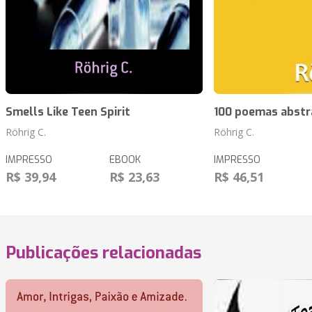
Smells Like Teen Spirit
100 poemas abstr
Röhrig C.
Röhrig C.
IMPRESSO
EBOOK
IMPRESSO
R$ 39,94
R$ 23,63
R$ 46,51
Publicações relacionadas