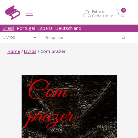
0
Entre ou
Cadastre-se
Brasil
Portugal
España
Deutschland
Home
/
Livros
/
Com prazer