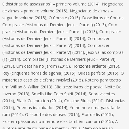
8 (histórias de assassinos) – primeiro volume (2014), Negociante
de almas – primeiro volume (2015), Negociante de almas –
segundo volume (2015), O Convite (2015). Dose livros de Contos:
Com prazer (Historias de Derniers Jeux – Parte I) (2013), Com
prazer (Historias de Derniers Jeux – Parte II) (2013), Com prazer
(Historias de Derniers Jeux – Parte III) (2014), Com prazer
(Historias de Derniers Jeux – Parte IV) (2014), Com prazer
(Historias de Derniers Jeux – Parte V) (2014), Jeux vai às compras
(1) (2014), Com prazer (Historias de Derniers Jeux – Parte VI)
(2015), Um detalhe no Jardim (2015), Horizonte ardente (2015),
Rey (cinquenta horas de agonia) (2015), Quase perfeita (2015), O
misterioso caso do elefante invisível (2015). Roteiro para teatro
um: Willian & Willian (2013). São treze livros de poesia: Noite De
Inverno (2013), Smells Like Teen Spirit (2014), Sobreviventes
(2014), Black Celebration (2014), Cocaine Blues (2014), Distancias
(2014), Poemas inacabados (2014), Yo ho ho e uma garrafa de
rum (2014), O esporte dos deuses (2015), Flor-de-lis (2015),
Existem pássaros no inferno e eles também cantam (2015), A
sublime arte de roubar e de mentir (2015), Além do Paraíso