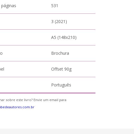
 páginas
531
3 (2021)
A5 (148x210)
to
Brochura
pel
Offset 90g
Português
ar sobre este livro? Envie um email para
ubedeautores.com.br