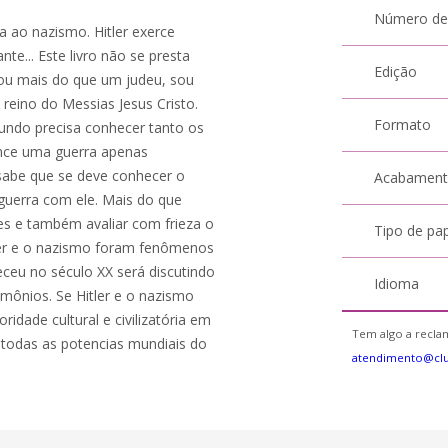
Número de
a ao nazismo. Hitler exerce
te... Este livro não se presta
Edição
sou mais do que um judeu, sou
o reino do Messias Jesus Cristo.
Formato
mundo precisa conhecer tanto os
ence uma guerra apenas
 sabe que se deve conhecer o
Acabamen
guerra com ele. Mais do que
es e também avaliar com frieza o
Tipo de pa
tler e o nazismo foram fenômenos
ceu no século XX será discutindo
Idioma
mônios. Se Hitler e o nazismo
oridade cultural e civilizatória em
Tem algo a reclam
 todas as potencias mundiais do
atendimento@cl