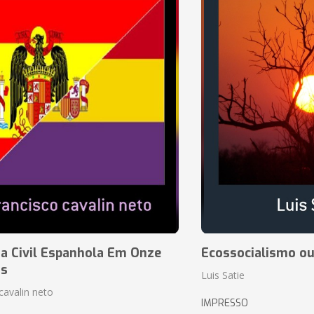
a Civil Espanhola Em Onze
Ecossocialismo ou
as
Luis Satie
cavalin neto
IMPRESSO