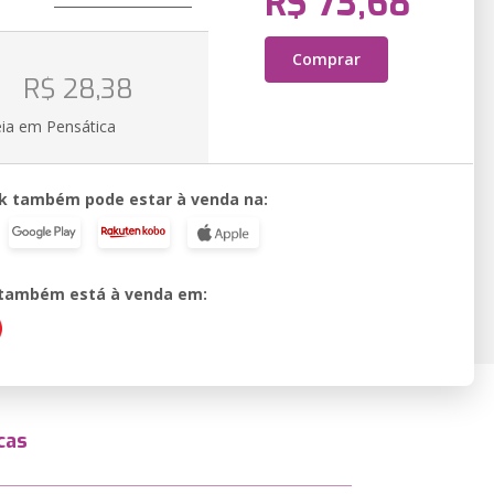
R$ 73,68
Comprar
o
R$ 28,38
eia em Pensática
k também pode estar à venda na:
o também está à venda em:
cas