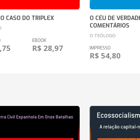
 O CASO DO TRIPLEX
O CÉU DE VERDAD
COMENTÁRIOS
O
O TEÓLOGO
O
EBOOK
,75
R$ 28,97
IMPRESSO
R$ 54,80