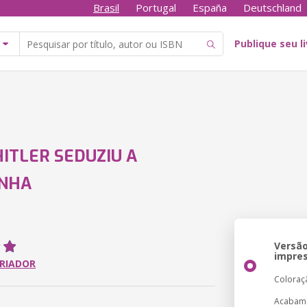
Brasil
Portugal
España
Deutschland
Publique seu l
ITLER SEDUZIU A
NHA
Versã
impre
ORIADOR
Coloraç
Acabam