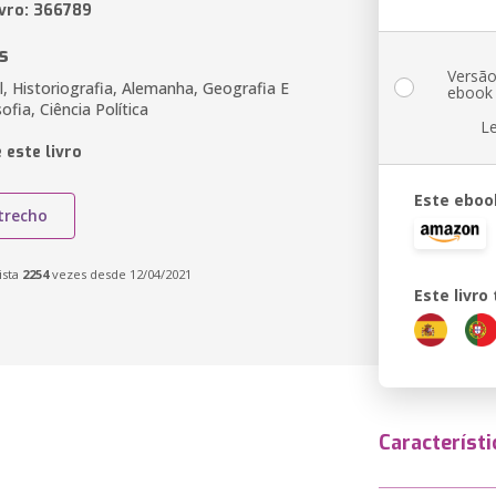
ivro: 366789
s
Versã
al, Historiografia, Alemanha, Geografia E
ebook
sofia, Ciência Política
L
 este livro
Este eboo
trecho
ista
2254
vezes desde 12/04/2021
Este livr
Característi