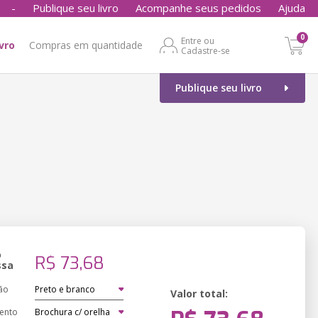
-
Publique seu livro
Acompanhe seus pedidos
Ajuda
0
Entre ou
ivro
Compras em quantidade
Cadastre-se
Publique seu livro
o
R$ 73,68
ssa
ão
Valor total:
ento