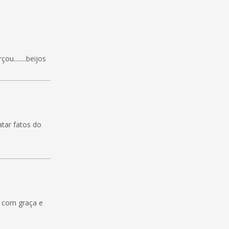
u........beijos
atar fatos do
s com graça e