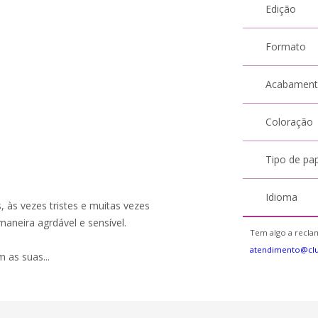
Edição
Formato
Acabamen
Coloração
Tipo de pa
Idioma
, às vezes tristes e muitas vezes
aneira agrdável e sensível.
Tem algo a reclam
atendimento@cl
 as suas...