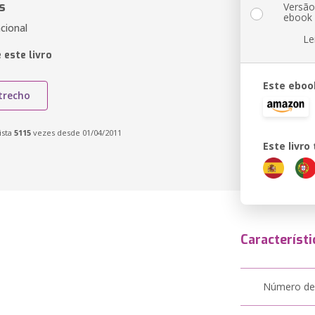
s
Versã
ebook
cional
Le
 este livro
Este eboo
trecho
ista
5115
vezes desde 01/04/2011
Este livr
Característi
Número de