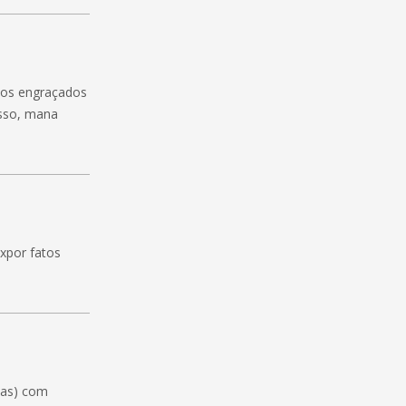
atos engraçados
esso, mana
xpor fatos
icas) com