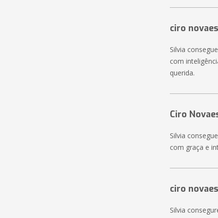
ciro novae
Silvia consegu
com inteligênc
querida.
Ciro Novae
Silvia consegu
com graça e in
ciro novae
Silvia consegur