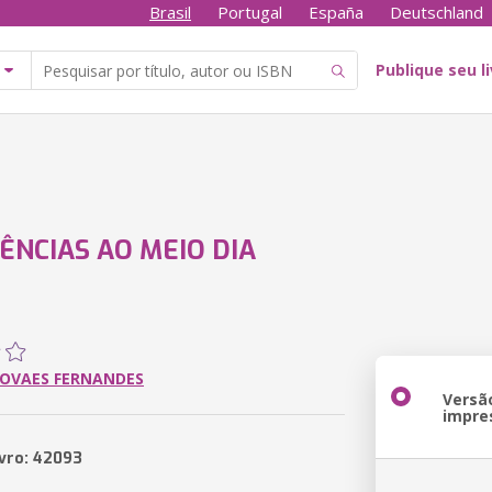
Brasil
Portugal
España
Deutschland
Publique seu l
ÊNCIAS AO MEIO DIA
NOVAES FERNANDES
Versã
impre
ivro: 42093