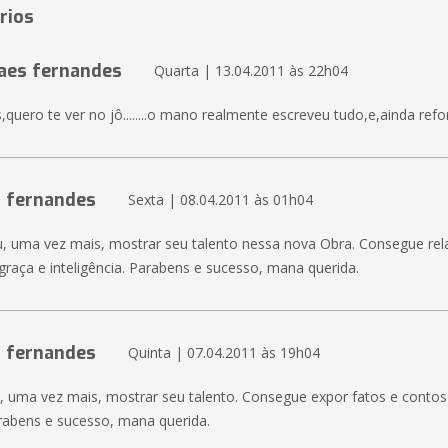
rios
aes fernandes
Quarta | 13.04.2011 às 22h04
uero te ver no jô........o mano realmente escreveu tudo,e,ainda reforço
s fernandes
Sexta | 08.04.2011 às 01h04
iu, uma vez mais, mostrar seu talento nessa nova Obra. Consegue rel
graça e inteligência. Parabens e sucesso, mana querida.
s fernandes
Quinta | 07.04.2011 às 19h04
e, uma vez mais, mostrar seu talento. Consegue expor fatos e conto
arabens e sucesso, mana querida.