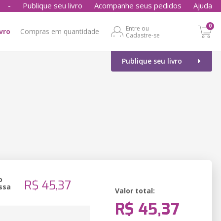
-
Publique seu livro
Acompanhe seus pedidos
Ajuda
0
Entre ou
ivro
Compras em quantidade
Cadastre-se
Publique seu livro
o
R$ 45,37
ssa
Valor total:
R$ 45,37