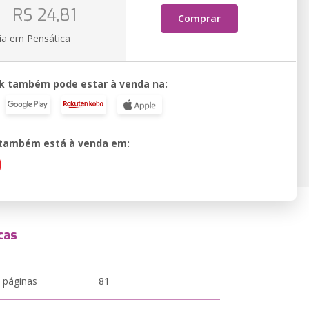
o
R$ 24,81
Comprar
ia em Pensática
k também pode estar à venda na:
o também está à venda em:
cas
 páginas
81