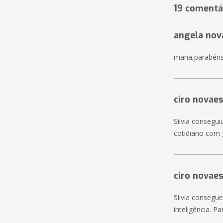
19 comentá
angela nov
mana,parabéns,q
ciro novae
Silvia consegu
cotidiano com 
ciro novae
Silvia consegu
inteligência. P