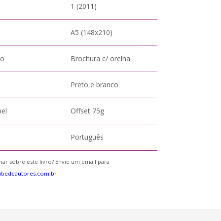
1 (2011)
A5 (148x210)
to
Brochura c/ orelha
Preto e branco
pel
Offset 75g
Português
ar sobre este livro? Envie um email para
ubedeautores.com.br