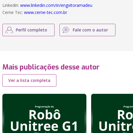
Linkedin:
www.linkedin.com/in/engvitoramadeu
Cerne Tec:
www.cerne-tec.com.br
Perfil completo
Fale com o autor
Mais publicações desse autor
Ver a lista completa