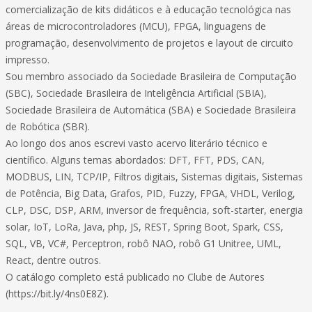
comercialização de kits didáticos e à educação tecnológica nas
áreas de microcontroladores (MCU), FPGA, linguagens de
programação, desenvolvimento de projetos e layout de circuito
impresso.
Sou membro associado da Sociedade Brasileira de Computação
(SBC), Sociedade Brasileira de Inteligência Artificial (SBIA),
Sociedade Brasileira de Automática (SBA) e Sociedade Brasileira
de Robótica (SBR).
Ao longo dos anos escrevi vasto acervo literário técnico e
científico. Alguns temas abordados: DFT, FFT, PDS, CAN,
MODBUS, LIN, TCP/IP, Filtros digitais, Sistemas digitais, Sistemas
de Potência, Big Data, Grafos, PID, Fuzzy, FPGA, VHDL, Verilog,
CLP, DSC, DSP, ARM, inversor de frequência, soft-starter, energia
solar, IoT, LoRa, Java, php, JS, REST, Spring Boot, Spark, CSS,
SQL, VB, VC#, Perceptron, robô NAO, robô G1 Unitree, UML,
React, dentre outros.
O catálogo completo está publicado no Clube de Autores
(https://bit.ly/4ns0E8Z).