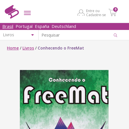
0
Entre ou
Cadastre-se
Brasil
Portugal
España
Deutschland
Home
/
Livros
/
Conhecendo o FreeMat