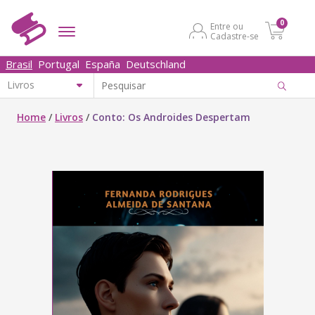
0
Entre ou
Cadastre-se
Brasil
Portugal
España
Deutschland
Home
/
Livros
/
Conto: Os Androides Despertam