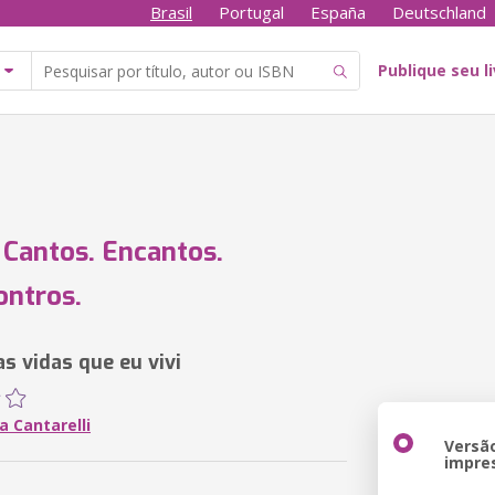
Brasil
Portugal
España
Deutschland
Publique seu l
 Cantos. Encantos.
ntros.
s vidas que eu vivi
a Cantarelli
Versã
impre