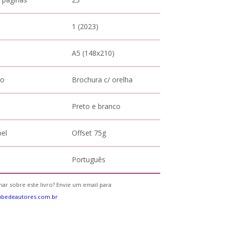
1 (2023)
A5 (148x210)
to
Brochura c/ orelha
Preto e branco
pel
Offset 75g
Português
ar sobre este livro? Envie um email para
ubedeautores.com.br