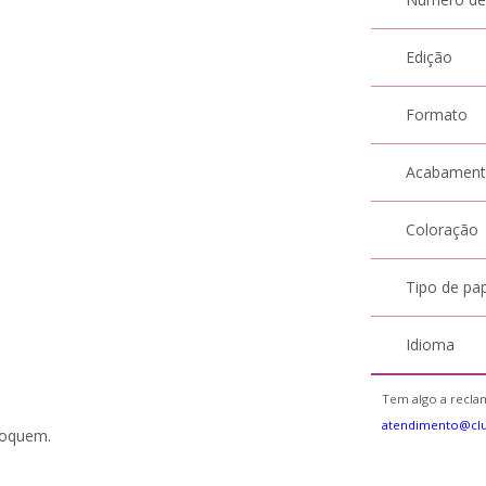
Edição
Formato
Acabamen
Coloração
Tipo de pa
Idioma
Tem algo a reclam
atendimento@cl
foquem.