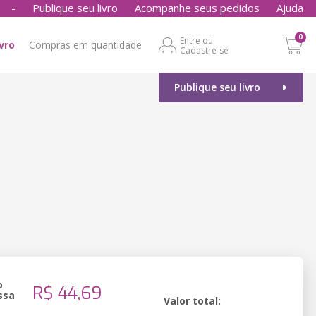
-
Publique seu livro
Acompanhe seus pedidos
Ajuda
0
Entre ou
ivro
Compras em quantidade
Cadastre-se
Publique seu livro
o
R$ 44,69
ssa
Valor total: