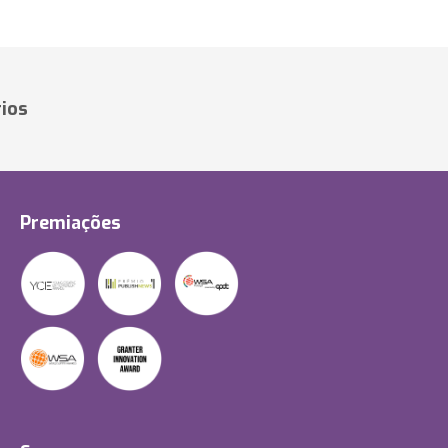
ios
Premiações