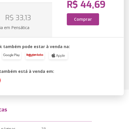
R$ 44,69
o
R$ 33,13
Comprar
ia em Pensática
k também pode estar à venda na:
o também está à venda em:
cas
 páginas
23