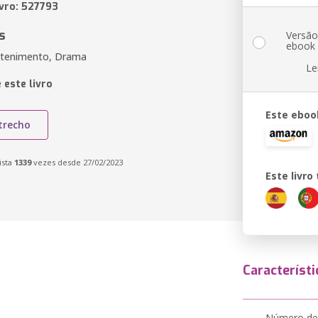
ivro: 527793
s
Versã
ebook
etenimento, Drama
Le
 este livro
Este eboo
trecho
ista
1339
vezes desde 27/02/2023
Este livr
Característi
Número de