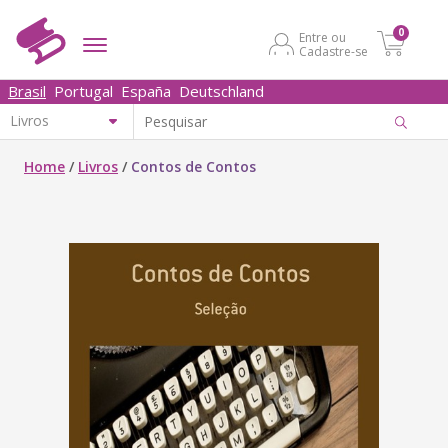
0
Entre ou
Cadastre-se
Brasil
Portugal
España
Deutschland
Home
/
Livros
/
Contos de Contos