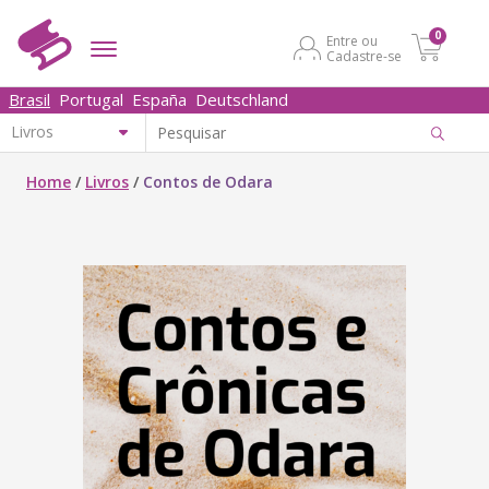
0
Entre ou
Cadastre-se
Brasil
Portugal
España
Deutschland
Home
/
Livros
/
Contos de Odara