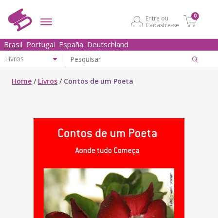
0
Entre ou
Cadastre-se
Brasil
Portugal
España
Deutschland
Home
/
Livros
/
Contos de um Poeta