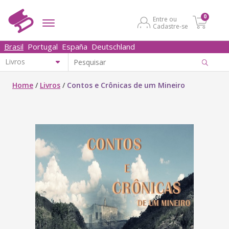
0
Entre ou
Cadastre-se
Brasil
Portugal
España
Deutschland
Home
/
Livros
/
Contos e Crônicas de um Mineiro