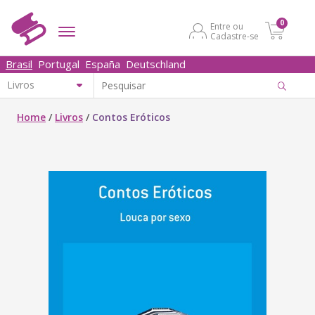
0
Entre ou
Cadastre-se
Brasil
Portugal
España
Deutschland
Home
/
Livros
/
Contos Eróticos