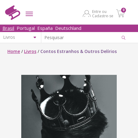
0
Entre ou
Cadastre-se
Brasil
Portugal
España
Deutschland
Home
/
Livros
/
Contos Estranhos & Outros Delírios