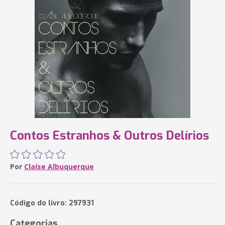
Contos Estranhos & Outros Delírios
Por
Claíse Albuquerque
Código do livro: 297931
Categorias