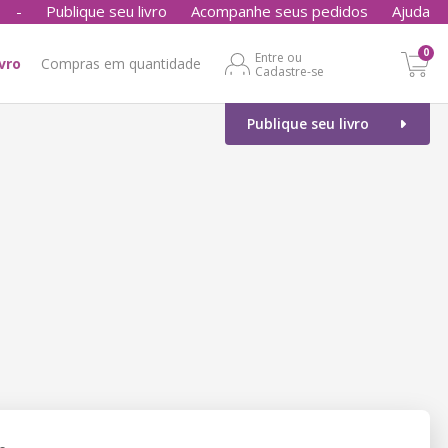
-
Publique seu livro
Acompanhe seus pedidos
Ajuda
0
Entre ou
ivro
Compras em quantidade
Cadastre-se
Publique seu livro