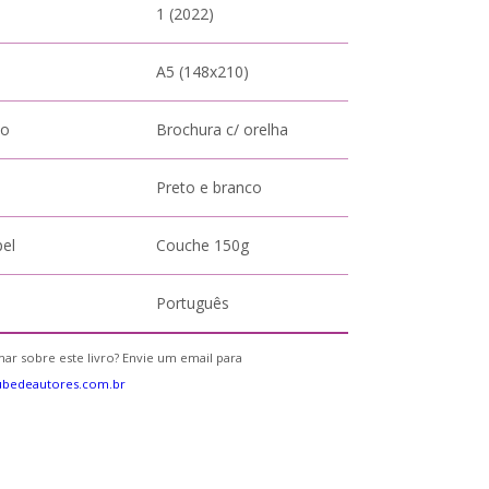
1 (2022)
A5 (148x210)
to
Brochura c/ orelha
Preto e branco
pel
Couche 150g
Português
ar sobre este livro? Envie um email para
ubedeautores.com.br