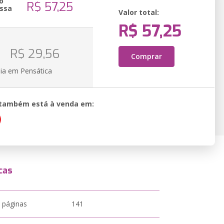
o
R$ 57,25
ssa
Valor total:
R$ 57,25
o
R$ 29,56
Comprar
ia em Pensática
o também está à venda em:
cas
 páginas
141