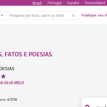
Brasil
Portugal
España
Deutschland
Publique seu l
, FATOS E POESIAS
OESIAS
A SILVA MELO
vro: 411116