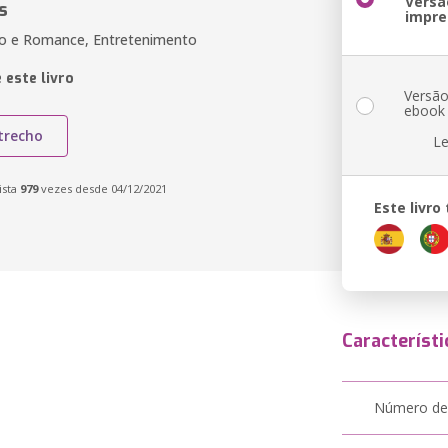
Versã
s
impre
ão e Romance, Entretenimento
 este livro
Versã
ebook
trecho
Le
ista
979
vezes desde 04/12/2021
Este livr
Característi
Número de