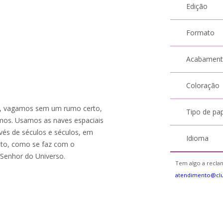
Edição
Formato
Acabamen
Coloração
s, vagamos sem um rumo certo,
Tipo de pa
os. Usamos as naves espaciais
és de séculos e séculos, em
Idioma
nto, como se faz com o
Senhor do Universo.
Tem algo a reclam
atendimento@cl