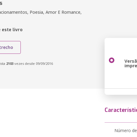
s
lacionamentos, Poesia, Amor E Romance,
 este livro
trecho
Vers
ista
2103
vezes desde 09/09/2016
impr
Característi
Número de