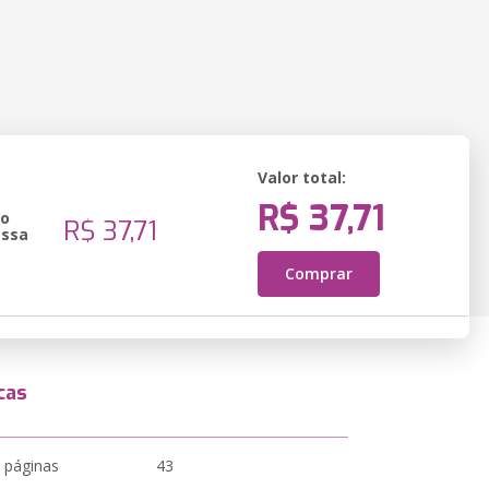
Valor total:
R$ 37,71
ão
R$ 37,71
essa
Comprar
cas
 páginas
43