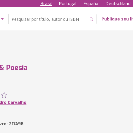
Brasil
Portugal
España
Deutschland
Publique seu l
& Poesia
dro Carvalho
vro: 217498