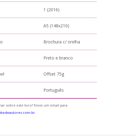
1 (2016)
A5 (148x210)
to
Brochura c/ orelha
Preto e branco
pel
Offset 75g
Português
ar sobre este livro? Envie um email para
ubedeautores.com.br