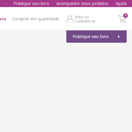
-
Publique seu livro
Acompanhe seus pedidos
Ajuda
0
Entre ou
ivro
Compras em quantidade
Cadastre-se
Publique seu livro