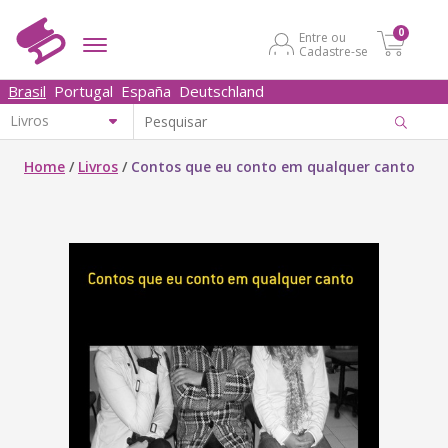
0
Entre ou
Cadastre-se
Brasil
Portugal
España
Deutschland
Home
/
Livros
/
Contos que eu conto em qualquer canto