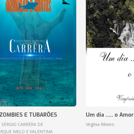
ZOMBIES E TUBARÕES
Um dia ..... o Amor
 SÉRGIO CARRÉRA DE
Virgínia Ribeiro
RQUE MELO E VALENTINA