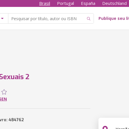
Brasil
Portugal
España
Deutschland
Publique seu l
Sexuais 2
PSEN
ivro: 484762