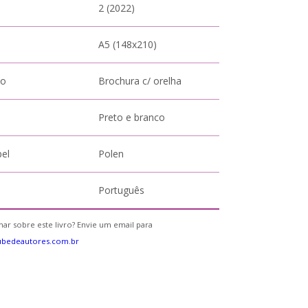
2 (2022)
A5 (148x210)
to
Brochura c/ orelha
Preto e branco
pel
Polen
Português
ar sobre este livro? Envie um email para
ubedeautores.com.br