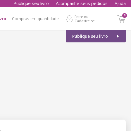
-
Publique seu livro
Acompanhe seus pedidos
Ajuda
0
Entre ou
ivro
Compras em quantidade
Cadastre-se
Publique seu livro