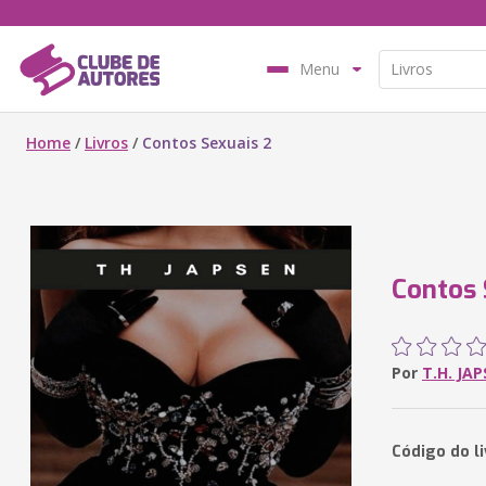
Menu
Home
/
Livros
/
Contos Sexuais 2
Contos 
Por
T.H. JA
Código do l