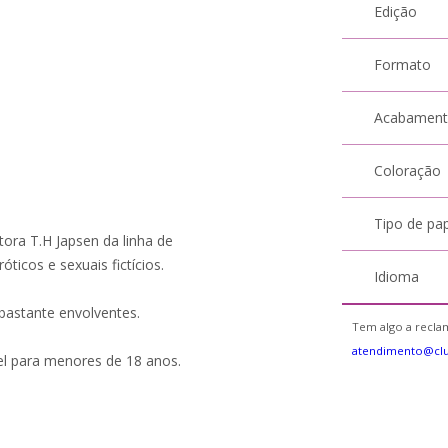
Edição
Formato
Acabamen
Coloração
Tipo de pa
tora T.H Japsen da linha de
icos e sexuais fictícios.
Idioma
bastante envolventes.
Tem algo a reclam
atendimento@cl
el para menores de 18 anos.