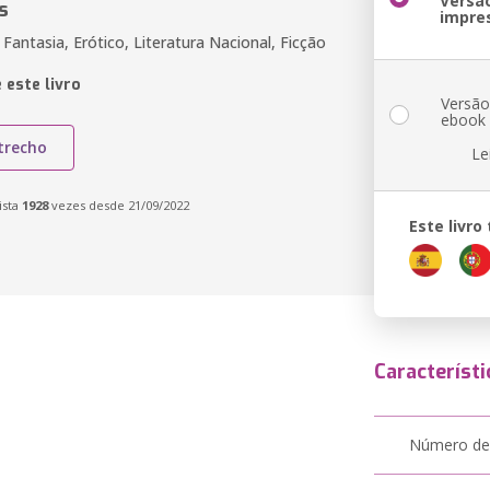
Versã
s
impre
Fantasia, Erótico, Literatura Nacional, Ficção
 este livro
Versã
ebook
trecho
Le
ista
1928
vezes desde 21/09/2022
Este livr
Característi
Número de