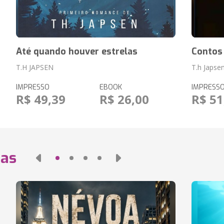
Até quando houver estrelas
Contos
T.H JAPSEN
T.h Japse
IMPRESSO
EBOOK
IMPRESS
R$ 49,39
R$ 26,00
R$ 51
das