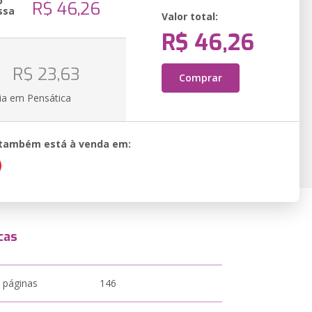
o
R$ 46,26
ssa
Valor total:
R$ 46,26
o
R$ 23,63
Comprar
ia em Pensática
o também está à venda em:
cas
 páginas
146