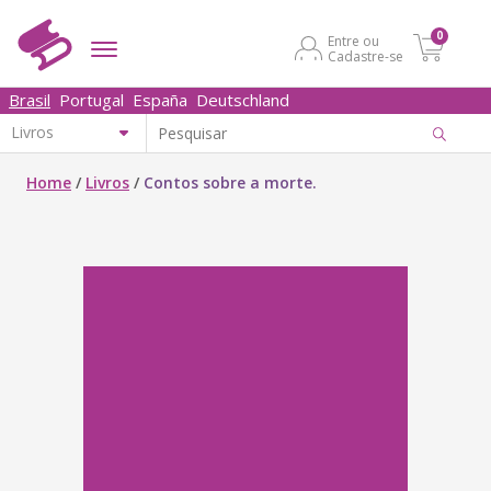
0
Entre ou
Cadastre-se
Brasil
Portugal
España
Deutschland
Home
/
Livros
/
Contos sobre a morte.