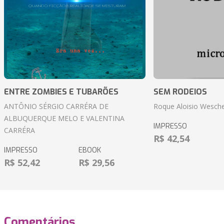
ENTRE ZOMBIES E TUBARÕES
SEM RODEIOS
ANTÔNIO SÉRGIO CARRÉRA DE
Roque Aloisio Wesche
ALBUQUERQUE MELO E VALENTINA
IMPRESSO
CARRÉRA
R$ 42,54
IMPRESSO
EBOOK
R$ 52,42
R$ 29,56
Comentários