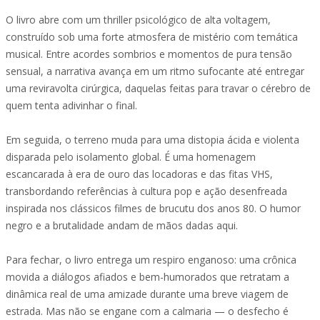
O livro abre com um thriller psicológico de alta voltagem,
construído sob uma forte atmosfera de mistério com temática
musical. Entre acordes sombrios e momentos de pura tensão
sensual, a narrativa avança em um ritmo sufocante até entregar
uma reviravolta cirúrgica, daquelas feitas para travar o cérebro de
quem tenta adivinhar o final.
Em seguida, o terreno muda para uma distopia ácida e violenta
disparada pelo isolamento global. É uma homenagem
escancarada à era de ouro das locadoras e das fitas VHS,
transbordando referências à cultura pop e ação desenfreada
inspirada nos clássicos filmes de brucutu dos anos 80. O humor
negro e a brutalidade andam de mãos dadas aqui.
Para fechar, o livro entrega um respiro enganoso: uma crônica
movida a diálogos afiados e bem-humorados que retratam a
dinâmica real de uma amizade durante uma breve viagem de
estrada. Mas não se engane com a calmaria — o desfecho é